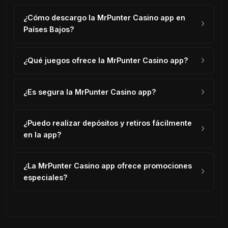
¿Cómo descargo la MrPunter Casino app en
Países Bajos?
Puedes descargar la MrPunter Casino app
¿Qué juegos ofrece la MrPunter Casino app?
directamente desde el sitio oficial de MrPunter para
asegurar una instalación segura y acceso completo
La MrPunter Casino app cuenta con una amplia
a todas sus funciones.
¿Es segura la MrPunter Casino app?
variedad de juegos de casino, incluyendo
tragamonedas, ruleta, blackjack y opciones de
Sí, la MrPunter Casino app utiliza tecnología
casino en vivo para una experiencia emocionante.
¿Puedo realizar depósitos y retiros fácilmente
avanzada de encriptado y está regulada para
en la app?
garantizar la seguridad de tus datos y transacciones
en Países Bajos.
La MrPunter Casino app permite realizar depósitos
¿La MrPunter Casino app ofrece promociones
y retiros de manera rápida y sencilla, ofreciendo
especiales?
múltiples métodos de pago confiables adaptados a
usuarios de Países Bajos.
Sí, los usuarios de la MrPunter Casino app disfrutan
de bonos de bienvenida, promociones regulares y
ofertas exclusivas para maximizar su experiencia