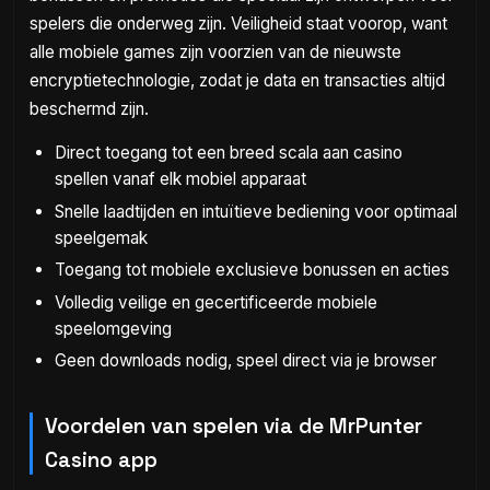
spelers die onderweg zijn. Veiligheid staat voorop, want
alle mobiele games zijn voorzien van de nieuwste
encryptietechnologie, zodat je data en transacties altijd
beschermd zijn.
Direct toegang tot een breed scala aan casino
spellen vanaf elk mobiel apparaat
Snelle laadtijden en intuïtieve bediening voor optimaal
speelgemak
Toegang tot mobiele exclusieve bonussen en acties
Volledig veilige en gecertificeerde mobiele
speelomgeving
Geen downloads nodig, speel direct via je browser
Voordelen van spelen via de MrPunter
Casino app