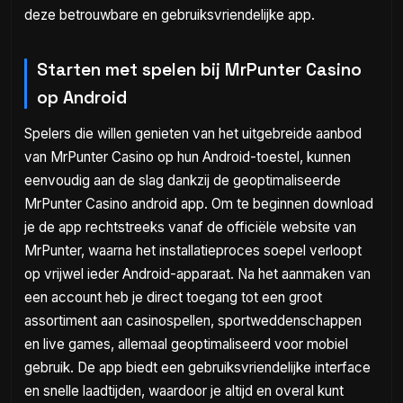
deze betrouwbare en gebruiksvriendelijke app.
Starten met spelen bij MrPunter Casino
op Android
Spelers die willen genieten van het uitgebreide aanbod
van MrPunter Casino op hun Android-toestel, kunnen
eenvoudig aan de slag dankzij de geoptimaliseerde
MrPunter Casino android app. Om te beginnen download
je de app rechtstreeks vanaf de officiële website van
MrPunter, waarna het installatieproces soepel verloopt
op vrijwel ieder Android-apparaat. Na het aanmaken van
een account heb je direct toegang tot een groot
assortiment aan casinospellen, sportweddenschappen
en live games, allemaal geoptimaliseerd voor mobiel
gebruik. De app biedt een gebruiksvriendelijke interface
en snelle laadtijden, waardoor je altijd en overal kunt