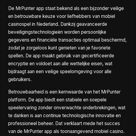
De MrPunter app staat bekend als een bijzonder veilige
en betrouwbare keuze voor liefhebbers van mobiel
casinospel in Nederland. Dankzij geavanceerde
beveiligingstechnologieën worden persoonlijke
gegevens en financiële transacties optimaal beschermd,
zodat je zorgeloos kunt genieten van je favoriete
spellen. De app maakt gebruik van gecertificeerde
encryptie en voldoet aan alle wettelijke eisen, wat
bijdraagt aan een veilige speelomgeving voor alle
gebruikers.
Betrouwbaarheid is een kernwaarde van het MrPunter
platform. De app biedt een stabiele en soepele
speelervaring zonder onverwachte onderbrekingen, wat
te danken is aan continue technologische innovatie en
professioneel beheer. Dat verklaart mede het succes
van de MrPunter app als toonaangevend mobiel casino.