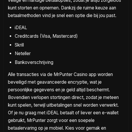
veilige en handige betaalopties, zodat je altijd zorgeloos
kunt storten en opnemen. Dankzij de ruime keuze aan
betaalmethoden vind je snel een optie die bij jou past.
iDEAL
Creditcards (Visa, Mastercard)
Skrill
Neteller
Bankoverschrijving
Alle transacties via de MrPunter Casino app worden
beveiligd met geavanceerde encryptie, wat je
persoonlijke gegevens en je geld altijd beschermt.
Bovendien verlopen stortingen direct, zodat je meteen
kunt spelen, terwijl uitbetalingen snel worden verwerkt.
Of je nu graag met iDEAL betaalt of liever een e-wallet
gebruikt, MrPunter zorgt voor een soepele
betaalervaring op je mobiel. Kies voor gemak en