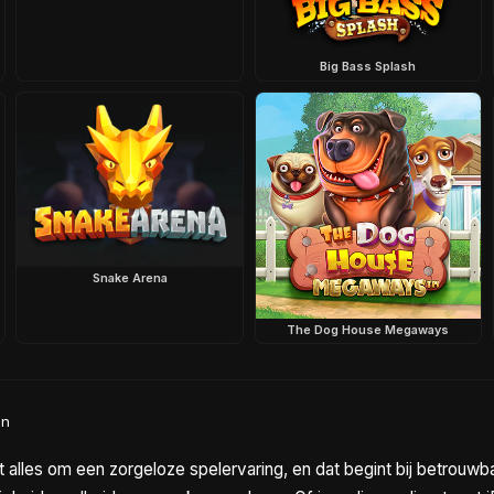
Big Bass Splash
Snake Arena
The Dog House Megaways
en
it alles om een zorgeloze spelervaring, en dat begint bij betrou