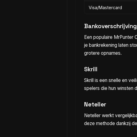
Visa/Mastercard
Bankoverschrijving
Een populaire MrPunter C
je bankrekening laten st
grotere opnames.
Skrill
Skrill is een snelle en v
spelers die hun winsten 
Neteller
Neteller werkt vergelijk
deze methode dankzij de d