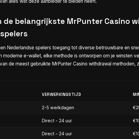
 van alles wat deze aanbieder te bieden heeft.
n de belangrijkste MrPunter Casino 
spelers
en Nederlandse spelers toegang tot diverse betrouwbare en snell
 moderne e-wallet, elke methode is ontworpen om je winsten veilig
g van de meest gebruikte MrPunter Casino withdrawal methoden, zo
VERWERKINGSTIJD
MI
2-5 werkdagen
€2
Direct - 24 uur
€1
Direct - 24 uur
€1