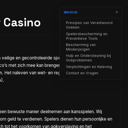
×
INHOUD
 Casino
Principes van Verantwoord
Gokken
Spelersbescherming en
Preventieve Tools
Bescherming van
Minderjarigen
Hulp en Ondersteuning bij
n veilige en gecontroleerde speelomgeving te
Gokproblemen
ico’s met zich mee kan brengen, en daarom zetten wij ons
Verplichtingen en Naleving
en. Het naleven van wet- en regelgeving staat centraal in
Contact en Vragen
).
 een bewuste manier deelnemen aan kansspelen. Wij
om geld te verdienen. Spelers dienen hun persoonlijke en
zich tot het voorkomen van gokverslaving en het