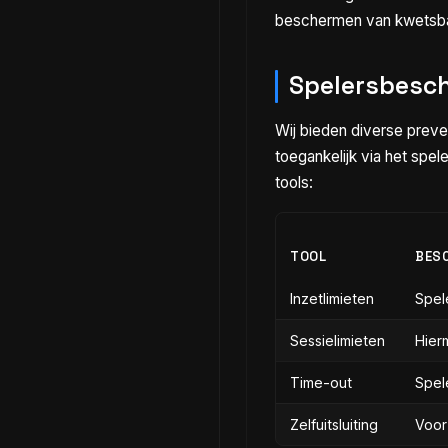
beschermen van kwetsbar
Spelersbesch
Wij bieden diverse preve
toegankelijk via het sp
tools:
TOOL
BESC
Inzetlimieten
Spel
Sessielimieten
Hier
Time-out
Spel
Zelfuitsluiting
Voor