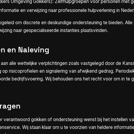
ers Omgeving Gokkers): Zelfhulpgroepen voor personen met 
nformatie en verwijzing naar professionele hulpverlening in Neder
pgeleid om discrete en deskundige ondersteuning te bieden. Alle
ijzing naar gespecialiseerde instanties plaatsvinden.
en en Naleving
aan alle wettelijke verplichtingen zoals vastgelegd door de Kanss
 op risicoprofielen en signalering van afwijkend gedrag. Periodie
orde bedrijfsvoering. Wij behouden ons het recht voor om in te
Vragen
er verantwoord gokken of ondersteuning wenst bij het instellen 
nservice. Wij staan klaar om u te voorzien van heldere informat